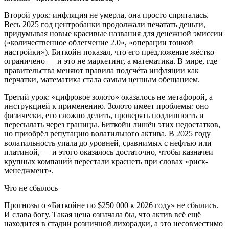
Второй урок: инфляция не умерла, она просто спряталась.
Весь 2025 год центробанки продолжали печатать деньги,
придумывая новые красивые названия для денежной эмиссии
(«количественное облегчение 2.0», «операции тонкой
настройки»). Биткойн показал, что его предложение жёстко
ограничено — и это не маркетинг, а математика. В мире, где
правительства меняют правила подсчёта инфляции как
перчатки, математика стала самым ценным обещанием.
Третий урок: «цифровое золото» оказалось не метафорой, а
инструкцией к применению. Золото имеет проблемы: оно
физически, его сложно делить, проверять подлинность и
пересылать через границы. Биткойн лишён этих недостатков,
но приобрёл репутацию волатильного актива. В 2025 году
волатильность упала до уровней, сравнимых с нефтью или
платиной, — и этого оказалось достаточно, чтобы казначеи
крупных компаний перестали краснеть при словах «риск-
менеджмент».
Что не сбылось
Прогнозы о «Биткойне по $250 000 к 2026 году» не сбылись.
И слава богу. Такая цена означала бы, что актив всё ещё
находится в стадии розничной лихорадки, а это несовместимо