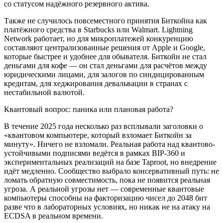
со статусом надёжного резервного актива.
Также не случилось повсеместного принятия Биткойна как
платёжного средства в Starbucks или Walmart. Lightning
Network работает, но для микроплатежей конкуренцию
составляют централизованные решения от Apple и Google,
которые быстрее и удобнее для обывателя. Биткойн не стал
деньгами для кофе — он стал деньгами для расчётов между
юридическими лицами, для залогов по синдицированным
кредитам, для хеджирования девальвации в странах с
нестабильной валютой.
Квантовый вопрос: паника или плановая работа?
В течение 2025 года несколько раз всплывали заголовки о
«квантовом компьютере, который взломает Биткойн за
минуту». Ничего не взломали. Реальная работа над квантово-
устойчивыми подписями ведётся в рамках BIP-360 и
экспериментальных реализаций на базе Taproot, но внедрение
идёт медленно. Сообщество выбрало консервативный путь: не
ломать обратную совместимость, пока не появится реальная
угроза. А реальной угрозы нет — современные квантовые
компьютеры способны на факторизацию чисел до 2048 бит
разве что в лабораторных условиях, но никак не на атаку на
ECDSA в реальном времени.