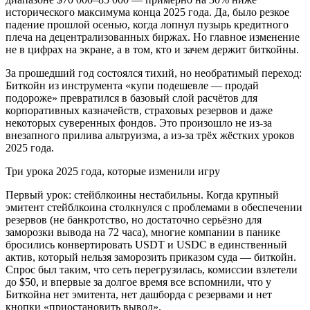
исторического максимума конца 2025 года. Да, было резкое
падение прошлой осенью, когда лопнул пузырь кредитного
плеча на децентрализованных биржах. Но главное изменение
не в цифрах на экране, а в том, кто и зачем держит биткойны.
За прошедший год состоялся тихий, но необратимый переход:
Биткойн из инструмента «купи подешевле — продай
подороже» превратился в базовый слой расчётов для
корпоративных казначейств, страховых резервов и даже
некоторых суверенных фондов. Это произошло не из-за
внезапного прилива альтруизма, а из-за трёх жёстких уроков
2025 года.
Три урока 2025 года, которые изменили игру
Первый урок: стейблкоины нестабильны. Когда крупный
эмитент стейблкоина столкнулся с проблемами в обеспечении
резервов (не банкротство, но достаточно серьёзно для
заморозки вывода на 72 часа), многие компании в панике
бросились конвертировать USDT и USDC в единственный
актив, который нельзя заморозить приказом суда — биткойн.
Спрос был таким, что сеть перегрузилась, комиссии взлетели
до $50, и впервые за долгое время все вспомнили, что у
Биткойна нет эмитента, нет дашборда с резервами и нет
кнопки «приостановить вывод».