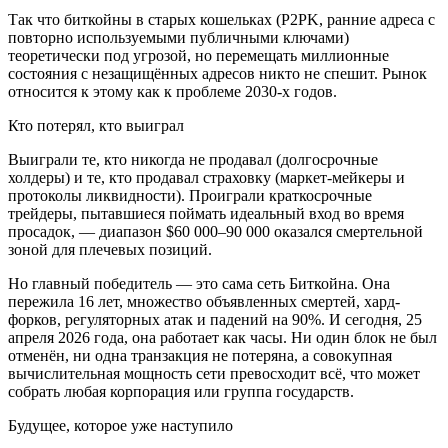
Так что биткойны в старых кошельках (P2PK, ранние адреса с
повторно используемыми публичными ключами)
теоретически под угрозой, но перемещать миллионные
состояния с незащищённых адресов никто не спешит. Рынок
относится к этому как к проблеме 2030-х годов.
Кто потерял, кто выиграл
Выиграли те, кто никогда не продавал (долгосрочные
холдеры) и те, кто продавал страховку (маркет-мейкеры и
протоколы ликвидности). Проиграли краткосрочные
трейдеры, пытавшиеся поймать идеальный вход во время
просадок, — диапазон $60 000–90 000 оказался смертельной
зоной для плечевых позиций.
Но главный победитель — это сама сеть Биткойна. Она
пережила 16 лет, множество объявленных смертей, хард-
форков, регуляторных атак и падений на 90%. И сегодня, 25
апреля 2026 года, она работает как часы. Ни один блок не был
отменён, ни одна транзакция не потеряна, а совокупная
вычислительная мощность сети превосходит всё, что может
собрать любая корпорация или группа государств.
Будущее, которое уже наступило